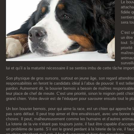
Le bouv
attacha
fidèle 
sentiers
sera to
C’est un
un être
tout. So
priorité
maîtres
animaux
surveil
lui et qu’il a la maturité nécessaire il se sentira imbu de cette tâche impo
Son physique de gros oursons, surtout en jeune âge, son regard attendri
responsabilités en feront le candidats idéal à l’abus de pouvoir. Il est tell
pardon. Autrement dit, le bouvier bernois a besoin de maîtres responsable
leur place de chef de meute. C’est une priorité, sinon le mignon petit ch
grand chien. Votre devoir est de l’éduquer pour savourer ensuite tout le p
Un bon bouvier bernois, pour qui aime la race, est un chien qui approche la 
pas sans défaut. Il peut trop aimer et être envahissant, avec une bonne édu
choses. Il peut, malheureusement comme les humains et d’autres animau
La loterie de la vie n’étant pas toujours juste, il faut être capable d’accept
un problème de santé. S’il est le grand perdant à la loterie de la vie, il fau