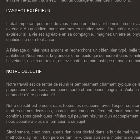
en chien attachant qu’il est, il faut du courage et bien des mouchoirs.
L’ASPECT EXTÉRIEUR
Il était important pour moi de vous présenter le bouvier bernois intérieur 
extérieur. Au quotidien, nous sommes en relation avec l’être intérieur, no
extérieur si la vie est agréable en sa compagnie. Imaginez un être au phys
quotidien le sera tout autant.
A l’élevage d’Imier nous aimons et recherchons un chien bien typé, belle 
athlétique. Nous visons la grandeur et un poids qui demeurent dans le mil
helvétique, enclin au travail, assez sportif, un brin rustique et ayant un p
NOTRE OBJECTIF
Notre travail est de tenter de réunir le tempérament charmant typique de l
proportionné, associé à une bonne santé et une bonne longévité. Voilà un d
demande d’être passionné!
Notre objectif est présent dans toutes les décisions, avec l’espoir const
maîtres de nos décisions, nous les assumons entièrement, mais nous ne m
combinaisons génétiques infinies qui peuvent résulter d’un accouplement. 
nous apportera plus d’information à ce sujet.
Sincèrement, chez nous jamais rien n’est décidé dans le but de mal faire. 
méthode d’agir en « bon père de famille », dans son sens moderne de voir